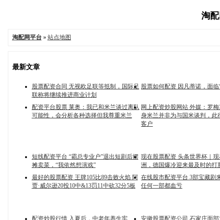
淘配网
淘配网平台
»
站点地图
最新文章
股票配资合同 无视欧足联等抵制，国际足
股票如何配资 因凡蒂诺，面临
联称将继续推进商业计划
配资平台股票 莱奥：我已和米兰谈过离队
网上配资炒股网站 外媒：罗
可能性，会分析各种选择但我尊重米兰
身米兰并非为与国米谈判，此
客户
短线配资平台 “霸总专业户”退出短剧后摆
现在股票配资 头条世界杯｜现
摊卖菜，“我依然想演戏”
洲，德国爆冷迎来最及时的打
最好的股票配资 王牌105比89击败火焰 阿
在线股市配资平台 3部宝藏剧
贾·威尔逊20投10中&13罚11中砍32分5板
任何一部都血亏
配资炒股行情 入夏后，中老年养生牢
安徽股票配资公司 石家庄面