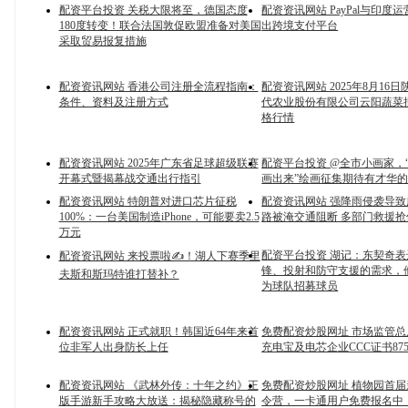
配资平台投资 关税大限将至，德国态度
配资资讯网站 PayPal与印度
180度转变！联合法国敦促欧盟准备对美国
出跨境支付平台
采取贸易报复措施
配资资讯网站 香港公司注册全流程指南：
配资资讯网站 2025年8月16
条件、资料及注册方式
代农业股份有限公司云阳蔬菜
格行情
配资资讯网站 2025年广东省足球超级联赛
配资平台投资 @全市小画家，
开幕式暨揭幕战交通出行指引
画出来”绘画征集期待有才华
配资资讯网站 特朗普对进口芯片征税
配资资讯网站 强降雨侵袭导
100%：一台美国制造iPhone，可能要卖2.5
路被淹交通阻断 多部门救援抢
万元
配资平台投资 湖记：东契奇
配资资讯网站 来投票啦✍️！湖人下赛季里
锋、投射和防守支援的需求，
夫斯和斯玛特谁打替补？
为球队招募球员
配资资讯网站 正式就职！韩国近64年来首
免费配资炒股网址 市场监管
位非军人出身防长上任
充电宝及电芯企业CCC证书875
配资资讯网站 《武林外传：十年之约》正
免费配资炒股网址 植物园首届亲
版手游新手攻略大放送：揭秘隐藏称号的
令营，一卡通用户免费报名中！