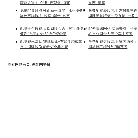
获取之道！_任务_声望值_海寇
参赛_家庭
免费配资炒股网址 新生群里，40分钟9名
免费配资炒股网址 左兴旺主
家长被骗钱！_收费_骗子_官方
调理要多吃这五类食物_患者_
配资平台投资 人保财险六合：慰问老党员
配资资讯网站 暴雨来袭，平
颁发“光荣在党 50 年” 纪念章
心支公司全力守护车主平安
配资资讯网站 智算基建+东盟生态成焦
免费配资炒股网址 德方纳米
点，润建股份展示AI全栈布局
拟减持不超过约280万股
查看网站首页:
淘配网平台