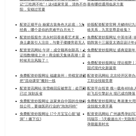
记“三吃两不吃”！这4道家常菜，清热不伤
善有哪些通用临床方案
阳，安稳过苦夏
配资正规平台 杨紫古装角色大起底：5大
炒股配资配资官网 月鳞绮纪
经典，哪个是你的意难平白月光？
啥关系，九芜至尊是啥鬼？
配资炒股股市 洪永时回香港看艺术展，一
免费配资炒股网址 中英传译 |
身土豪装引人注目，与妻子搂腰旁若无人
助阵第十三届亚太酒店设计年
配资资讯网站 午评：成交额再创新高！上
免费配资炒股网址 盛典迎新
证指数继续上冲！商业航天集体高潮！是
台
时候关注风险了！
免费配资炒股网址 理论视野
国式现代化新篇章
免费配资炒股网址 福建泉州：劳模宣讲团
配资资讯网站 北京经开区举办
把“流动课堂”搬到一线
工职业技能竞赛
配资资讯网站 张雪峰回应被禁言：处罚期
配资平台投资 俄一载有400余
已过 深刻反省
起飞后引擎起火 现已成功降落
免费配资炒股网址 这家来自中国的生物科
免费配资炒股网址 粤港澳大
技公司，要做医药行业的“泡泡玛特”
业技能大赛开幕
免费配资炒股网址 17个月宝宝心脏“破
配资资讯网站 广州越秀孕妇
洞”！腋下仅3
玛瑞莎：5天极速出片+无隐形
孕期最美时光